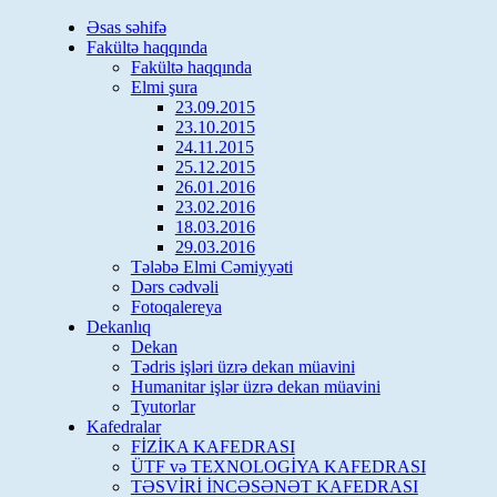
Skip
Əsas səhifə
to
Fakültə haqqında
content
Fakültə haqqında
Elmi şura
23.09.2015
23.10.2015
24.11.2015
25.12.2015
26.01.2016
23.02.2016
18.03.2016
29.03.2016
Tələbə Elmi Cəmiyyəti
Dərs cədvəli
Fotoqalereya
Dekanlıq
Dekan
Tədris işləri üzrə dekan müavini
Humanitar işlər üzrə dekan müavini
Tyutorlar
Kafedralar
FİZİKA KAFEDRASI
ÜTF və TEXNOLOGİYA KAFEDRASI
TƏSVİRİ İNCƏSƏNƏT KAFEDRASI