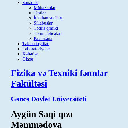
Sənədlər
Mühazirələr
Testlər
İmtahan sualları
Sillabuslar
Tədris qrafiki
Təlim nəticələri
Kitabxana
Tələbə təşkilatı
Laboratoriyalar
Xəbərlər
Əlaqə
Fizika və Texniki fənnlər
Fakültəsi
Gəncə Dövlət Universiteti
Aygün Saqi qızı
Məmmədova