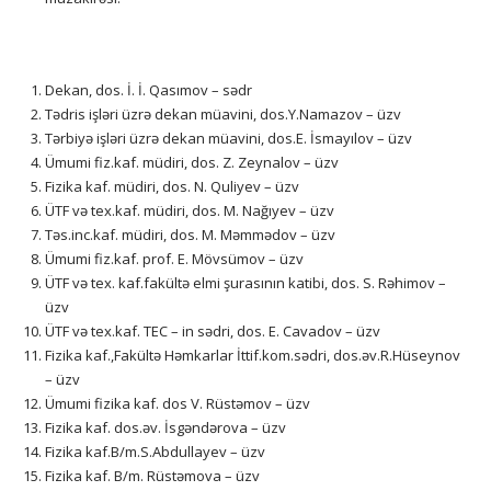
Dekan, dos. İ. İ. Qasımov – sədr
Tədris işləri üzrə dekan müavini, dos.Y.Namazov – üzv
Tərbiyə işləri üzrə dekan müavini, dos.E. İsmayılov – üzv
Ümumi fiz.kaf. müdiri, dos. Z. Zeynalov – üzv
Fizika kaf. müdiri, dos. N. Quliyev – üzv
ÜTF və tex.kaf. müdiri, dos. M. Nağıyev – üzv
Təs.inc.kaf. müdiri, dos. M. Məmmədov – üzv
Ümumi fiz.kaf. prof. E. Mövsümov – üzv
ÜTF və tex. kaf.fakültə elmi şurasının katibi, dos. S. Rəhimov –
üzv
ÜTF və tex.kaf. TEC – in sədri, dos. E. Cavadov – üzv
Fizika kaf.,Fakültə Həmkarlar İttif.kom.sədri, dos.əv.R.Hüseynov
– üzv
Ümumi fizika kaf. dos V. Rüstəmov – üzv
Fizika kaf. dos.əv. İsgəndərova – üzv
Fizika kaf.B/m.S.Abdullayev – üzv
Fizika kaf. B/m. Rüstəmova – üzv