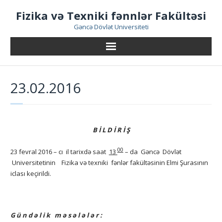
Skip
Fizika və Texniki fənnlər Fakültəsi
to
content
Gəncə Dövlət Universiteti
23.02.2016
B İ L D İ R İ Ş
00
23 fevral 2016 – cı il tarixdə saat
13
– da Gəncə Dövlət
Universitetinin Fizika və texniki fənlər fakültəsinin Elmi Şurasının
iclası keçirildi.
G ü n d ə l i k m ə s ə l ə l ə r :