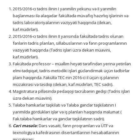
2015/2016-cı tədris ilinin I yarımilin yekunu və II yarımilin
başlanması ilə əlaqədar fakültədə müvafiq hazırlıq işlərinin və
tədris laboratoriyalarının vəziyyəti haqqında (dekan,
kaf.müdirləri).
2015/2016-cı tədris ilinin II yarısında fakültədə tədris olunan
fənlərin tədris planları, sillabuslarının və fənn proqramlarının
vəziyyəti haqqında (Tədris işləri üzrə dekan müavini,
kaf.müdirləri).
Fakültədə professor – müəllim heyəti tərəfindən yerinə yetirilən
elmi-tədqiqat, tədris-metodiki işləri gücləndirmək üçün tədbirlər
planı haqqında. Fakültə TEC-nin 2016-ci il üçün iş planının
müzakirəsi və təsdiqi (dekan, kaf.müdirləri, TEC sədri).
Magistratura pilləsində pedaqoji təcrübənin gedişi (Tədris işləri
üzrə dekan müavini).
Tələbə həmkarlar təşkilatı və Tələbə gənclər təşkilatının I
yarımildə gördükləri işlər və iş planları haqqında məlumat (
Fak.tələbə həmkarlar və gənclər təşkilatının sədri).
Cari məsələ:
Dərs vəsaiti, fənn proqramları və ÜTF və
texnologiya kafedrasının disertantlarının hesabatlarının
müzakirəsi.