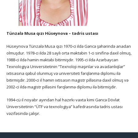
Tünzalə Musa qızı Hüseynova – tədris ustası
Hüseynova Tünzalə Musa qızı 1970-ci ildə Gəncə şəhərində anadan
olmuşdur. 1978-ci ildə 28 saylı orta məktəbin 1-ci sinifinə daxil olmuş,
1988-ci ildə həmin məktəbi bitirmişdir. 1995-ci ildə Azərbaycan
Texnologiya Universitetinin “Texnoloji maşınlar və avadanlıqlar”
ixtisasına qəbul olunmuş və universiteti fərqlənmə diplomu ilə
bitirmişdir. 2000-ci il həmin ixtisasın magistr pilləsinə daxil olmuş və
2002-ci ildə magistr pilləsini fərqlənmə diplomu ilə bitirmişdir.
1994-cü il noyabr ayından hal hazırkı vaxta kimi Gəncə Dövlət
Universitetinin “ÜTF və texnologiya” kafedrasında tədris ustası
vəzifəsində çalışır.