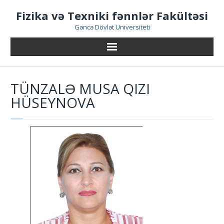
Skip
Fizika və Texniki fənnlər Fakültəsi
to
content
Gəncə Dövlət Universiteti
TÜNZALƏ MUSA QIZI
HÜSEYNOVA