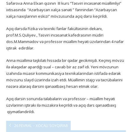
Səfərova Anna Elxan qızının III kurs “Təsviri incəsənət müəllimliyi”
ixtisasında “Azərbaycan xalça sənəti ” fənnindən “Azərbaycan
xalça naxışlarının eskizi” mövzusunda açıq dərsi keçirildi.
Açıq dərsdə Fizika və texniki fənlər fakültəsinin dekanı,
prof.M.S.Quliyev., Təsviri incəsənət kafedrasının müdiri
dos.M.Məmmədov və professor müəllim heyəti üzvlərindən 4 nəfər
iştirak edirdilər.
Anna müəllimə təşkilatı hissədə bir qədər gecikmişdi. Keçmiş mövzü
ilə əlaqədar apardığı sual – cavab bir az zəif idi. Yeni mövzunun
izahında müasir kommunikasiya texnikalarından istifadə edərək
mövzunu slayd üzərində izah etdi. Müəllimin stajçı və təcrübələrini
nəzərə alaraq dərsini qənaətbəxş hesan etmək olar.
Açıq dərsin sonunda tələbələrin və professor – müəllim heyəti
üzvlərinin iştirakı ilə müzakirə keçirildi və açıq dərs qənaətbəxş
qiymətləndirildi.
26 FEVRAL – XOCALI SOYQIRIMI