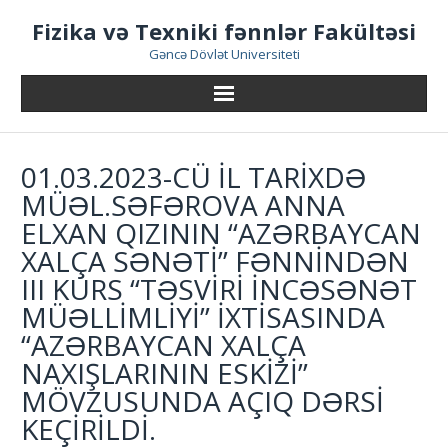
Skip
Fizika və Texniki fənnlər Fakültəsi
to
content
Gəncə Dövlət Universiteti
01.03.2023-CÜ IL TARIXDƏ
MÜƏL.SƏFƏROVA ANNA
ELXAN QIZININ “AZƏRBAYCAN
XALÇA SƏNƏTI” FƏNNINDƏN
III KURS “TƏSVIRI INCƏSƏNƏT
MÜƏLLIMLIYI” IXTISASINDA
“AZƏRBAYCAN XALÇA
NAXIŞLARININ ESKIZI”
MÖVZUSUNDA AÇIQ DƏRSI
KEÇIRILDI.