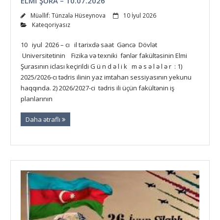
ELMİ ŞURA – 10.07.2026
Müəllif:
Tünzalə Hüseynova
10 İyul 2026
Kateqoriyasız
10 iyul 2026 – cı il tarixdə saat Gəncə Dövlət
Universitetinin Fizika və texniki fənlər fakültəsinin Elmi
Şurasının iclası keçirildi G ü n d ə l i k m ə s ə l ə l ə r : 1)
2025/2026-cı tədris ilinin yaz imtahan sessiyasının yekunu
haqqında. 2) 2026/2027-ci tədris ili üçün fakültənin iş
planlarının
Daha ətraflı