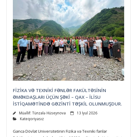
FIZIKA VƏ TEXNIKI FƏNLƏR FAKÜLTƏSININ
ƏMƏKDAŞLARI ÜÇÜN ŞƏKI – QAX – İLISU
ISTIQAMƏTINDƏ GƏZINTI TƏŞKIL OLUNMUŞDUR.
Müəllif:
Tünzalə Hüseynova
13 İyul 2026
Kateqoriyasız
Gəncə Dövlət Universitetinin Fizika və Texniki fənlər