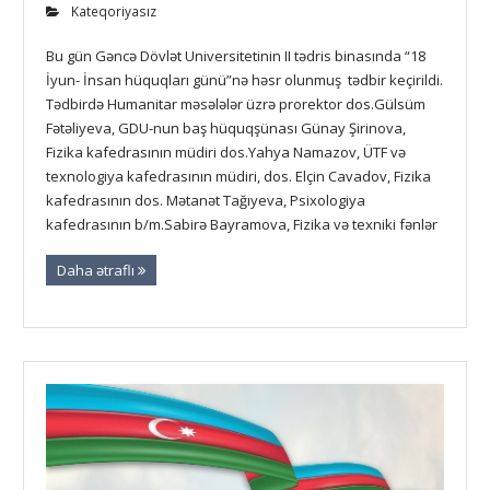
Kateqoriyasız
Bu gün Gəncə Dövlət Universitetinin II tədris binasında “18
İyun- İnsan hüquqları günü”nə həsr olunmuş tədbir keçirildi.
Tədbirdə Humanitar məsələlər üzrə prorektor dos.Gülsüm
Fətəliyeva, GDU-nun baş hüquqşünası Günay Şirinova,
Fizika kafedrasının müdiri dos.Yahya Namazov, ÜTF və
texnologiya kafedrasının müdiri, dos. Elçin Cavadov, Fizika
kafedrasının dos. Mətanət Tağıyeva, Psixologiya
kafedrasının b/m.Sabirə Bayramova, Fizika və texniki fənlər
Daha ətraflı