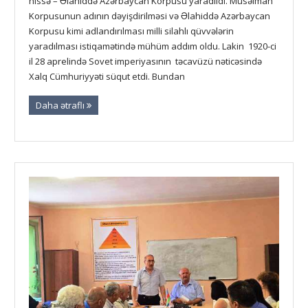
hissə – Əlahiddə Azərbaycan Korpusu yaradıldı. Müsəlman
Korpusunun adının dəyişdirilməsi və Əlahiddə Azərbaycan
Korpusu kimi adlandırılması milli silahlı qüvvələrin
yaradılması istiqamətində mühüm addım oldu. Lakin 1920-ci
il 28 aprelində Sovet imperiyasının təcavüzü nəticəsində
Xalq Cümhuriyyəti süqut etdi. Bundan
Daha ətraflı