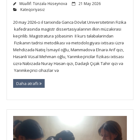
Müəllif:
Tünzalə Hüseynova
21 May 2026
Kateqoriyasız
20 may 2026-cı il tarixində Gəncə Dövlət Universitetinin Fizika
kafedrasında magistr dissertasiyalarının ilkin müzakirəsi
keçirilib. Magistratura şöbəsinin II kurs tələbələrindən
Fizikanın tədrisi metodikası və metodologiyası ixtisası üzrə
Mehdizadə Natiq İsmayıl oğlu, Məmmədova Elnarə Arif qızı,
Həsənli Vüsal Mehman oğlu, Yarımkeçiricilər fizikası ixtisası
üzrə Nəbizadə Nuray Həsən qızı, Dadaşlı Çiçək Tahir qızı və
Yarımkeçirici cihazlar və
Daha ətraflı