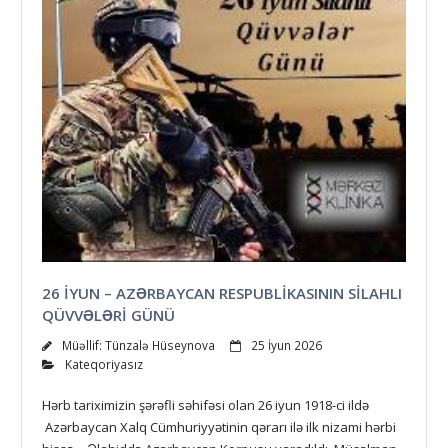
26 IYUN – AZƏRBAYCAN RESPUBLIKASININ SILAHLI
QÜVVƏLƏRI GÜNÜ
Müəllif:
Tünzalə Hüseynova
25 İyun 2026
Kateqoriyasız
Hərb tariximizin şərəfli səhifəsi olan 26 iyun 1918-ci ildə
Azərbaycan Xalq Cümhuriyyətinin qərarı ilə ilk nizami hərbi