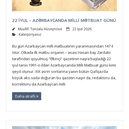
22 IYUL – AZƏRBAYCANDA MILLI MƏTBUAT GÜNÜ
Müəllif:
Tünzalə Hüseynova
22 İyul 2026
Kateqoriyasız
Bu gün Azərbaycan milli mətbuatının yaranmasından 147 il
ötür. Ölkədə ilk mətbu orqanın – əsası Həsən bəy Zərdabi
tərəfindən qoyulmuş “Əkinçi” qəzetinin nəşrə başladığı 22
iyul tarixi 1991-ci ildən Azərbaycanda Milli Mətbuat günü kimi
qeyd olunur. XIX əsrin sonlarına yaxın bütün Qafqazda
böyük əks-səda doğuran bu qəzetin naşiri də, redaktoru da,
korrektoru da Azərbaycan milli
Daha ətraflı