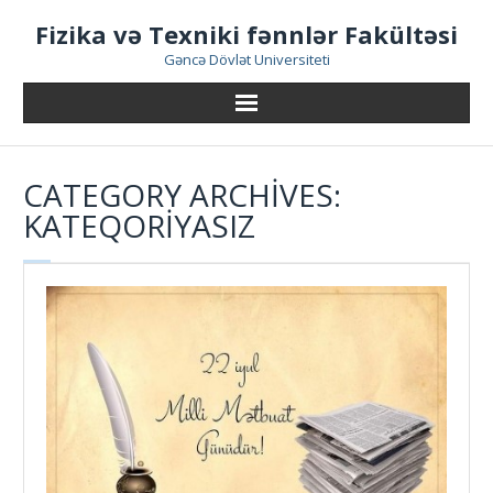
Skip
Fizika və Texniki fənnlər Fakültəsi
to
content
Gəncə Dövlət Universiteti
CATEGORY ARCHIVES:
KATEQORIYASIZ