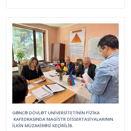
GƏNCƏ DÖVLƏT UNIVERSITETININ FIZIKA
KAFEDRASINDA MAGISTR DISSERTASIYALARININ
ILKIN MÜZAKIRƏSI KEÇIRILIB.