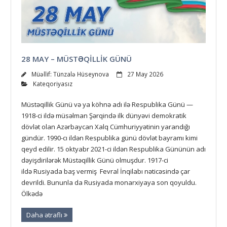
28 MAY – MÜSTƏQILLIK GÜNÜ
Müəllif:
Tünzalə Hüseynova
27 May 2026
Kateqoriyasız
Müstəqillik Günü və ya köhnə adı ilə Respublika Günü —
1918-ci ildə müsəlman Şərqində ilk dünyəvi demokratik
dövlət olan Azərbaycan Xalq Cümhuriyyətinin yarandığı
gündür. 1990-cı ildən Respublika günü dövlət bayramı kimi
qeyd edilir. 15 oktyabr 2021-ci ildən Respublika Gününün adı
dəyişdirilərək Müstəqillik Günü olmuşdur. 1917-ci
ildə Rusiyada baş vermiş Fevral İnqilabı nəticəsində çar
devrildi. Bununla da Rusiyada monarxiyaya son qoyuldu.
Ölkədə
Daha ətraflı