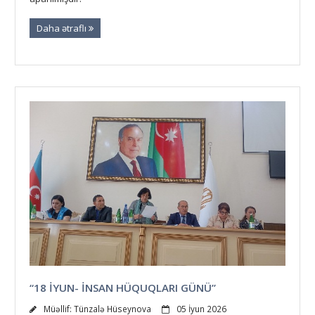
Daha ətraflı
“18 İYUN- İNSAN HÜQUQLARI GÜNÜ”
Müəllif:
Tünzalə Hüseynova
05 İyun 2026