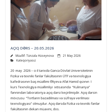
AÇIQ DƏRS – 20.05.2026
Müəllif:
Tünzalə Hüseynova
21 May 2026
Kateqoriyasız
20 may 2026 – cı il tarixdə Gəncə Dövlət Universitetinin
Fizika və texniki fənlər fakültəsinin ÜTF və texnologiya
kafedrasının baş müəllimi Əliyeva Afət Həmid qızının I
kurs Texnologiya müəllimliyi ixtisasında “Kulinariya”
fənnindən laboratoriya açıq dərsi keçirilmişdir. Açıq dərsin
mövzusu “Tortların bəzədilməsi və süfrəyə verilməsi
texnologiyası” olmuşdur. Açıq dərsdə Fizika və texniki fənlər
fakültəsinin dekan müavini, dos.