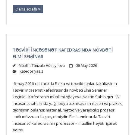
Daha ətraflı
TƏSVIRI INCƏSƏNƏT KAFEDRASINDA NÖVBƏTI
ELMI SEMINAR
Müəllif:
Tünzalə Hüseynova
06 May 2026
Kateqoriyasız
6 may 2026-cı il tarixdə Fizika və texniki fənlər fakültəsinin
Təsviri incəsənət kafedrasında növbəti Elmi Seminar
keçirildi. Kafedranın müəllimi Ağayeva Nəzrin Sahib qızı “Ali
incəsənət təhsilində yağlı boya texnikasının nəzəri və praktik
tədrisinin balansı: material, metod və yaradıcılıq prosesi”
adlı mövzusu ilə çıxış etmişdir. Elmi seminarda Təsviri
incəsənət kafedrasının professor – müəllim heyəti iştirak
edirdi.