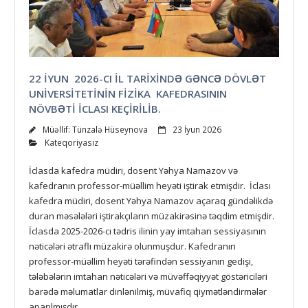
22 İYUN 2026-CI İL TARİXİNDƏ GƏNCƏ DÖVLƏT
UNİVERSİTETİNİN FİZİKA KAFEDRASININ
NÖVBƏTİ İCLASI KEÇİRİLİB.
Müəllif:
Tünzalə Hüseynova
23 İyun 2026
Kateqoriyasız
İclasda kafedra müdiri, dosent Yəhya Namazov və
kafedranın professor-müəllim heyəti iştirak etmişdir. İclası
kafedra müdiri, dosent Yəhya Namazov açaraq gündəlikdə
duran məsələləri iştirakçıların müzakirəsinə təqdim etmişdir.
İclasda 2025-2026-cı tədris ilinin yay imtahan sessiyasının
nəticələri ətraflı müzakirə olunmuşdur. Kafedranın
professor-müəllim heyəti tərəfindən sessiyanın gedişi,
tələbələrin imtahan nəticələri və müvəffəqiyyət göstəriciləri
barədə məlumatlar dinlənilmiş, müvafiq qiymətləndirmələr
aparılmışdır.