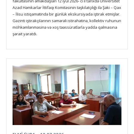
fakültəsinin əməkdaşları 12 iyul 2026- cı il tarixdə Universitet
Azad Həmkarlar İttifaqı Komitəsinin təşkilatçılığı ilə Şəki – Qax
– İlisu istiqamətində bir günlük ekskursiyada iştirak etmişlər.
Gəzinti iştirakçılarının səmərəli istirahətinə, kollektiv ruhunun
möhkəmlənməsinə və xoş təəssüratlarla yadda qalmasına
şərait yaratdı.