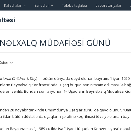
Kafedralar
Sənədlər
Tələbə təşkilatı
Laboratoriyalar
ltəsi
EYNƏLXALQ MÜDAFIƏSI GÜNÜ
Xəbərlər
tional Children’s Day
) — bütün dünyada qeyd olunan bayram. 1 iyun 1950-
nların Beynəlxalq Konfransı”nda uşaq hüquqlarının təmin edilməsi ilə bağlı 
 qərarı verilib. Bundan sonra iyunun 1-i Uşaqların Beynəlxalq Müdafiəsi Gü
findən 20 noyabr tarixində Ümumdünya Uşaqlar günü də qeyd olunur. “Üm
 ildən bütün dövlətlərdə uşaqların şərəfinə keçirilməsi tövsiyə olunan ba
qları Bəyənnaməsi”, 1989-cu ildə isə “Uşaq Hüquqları Konvensiyası” qəbul 