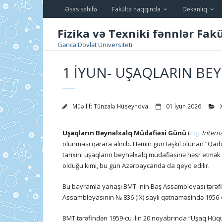
Skip
Əsas səhifə
Fakültə haqqında
Dekanlıq
to
content
Fizika və Texniki fənnlər Fakü
Gəncə Dövlət Universiteti
1 İYUN- UŞAQLARIN B
Müəllif:
Tünzalə Hüseynova
01 İyun 2026
Uşaqların Beynəlxalq Müdafiəsi Günü
(
ing.
Interna
olunması qərara alınıb. Həmin gün təşkil olunan “Qadı
tarixini uşaqların beynəlxalq müdafiəsinə həsr etmək
olduğu kimi, bu gün Azərbaycanda da qeyd edilir.
Bu bayramla yanaşı BMT -nin Baş Assambleyası tərə
Assambleyasının № 836 (IX) saylı qətnaməsində 1956-cı
BMT tərəfindən 1959-cu ilin 20 noyabrında “Uşaq Hüqu