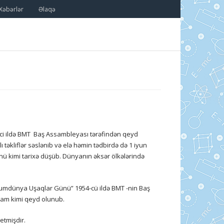
Xəbərlər
Əlaqə
ci ildə BMT Baş Assambleyası tərəfindən qeyd
təkliflər səslənib və elə həmin tədbirdə də 1 iyun
nü kimi tarixə düşüb. Dünyanın əksər ölkələrində
umdünya Uşaqlar Günü” 1954-cü ildə BMT -nin Baş
yram kimi qeyd olunub.
etmişdir.