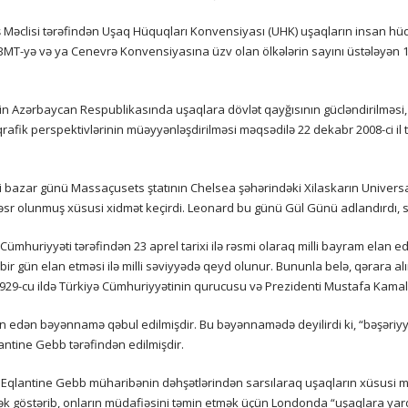
aş Məclisi tərəfindən Uşaq Hüquqları Konvensiyası (UHK) uşaqların insan hüq
MT-yə və ya Cenevrə Konvensiyasına üzv olan ölkələrin sayını üstələyən 1
n Azərbaycan Respublikasında uşaqlara dövlət qayğısının gücləndirilməsi,
qrafik perspektivlərinin müəyyənləşdirilməsi məqsədilə 22 dekabr 2008-ci il
nci bazar günü Massaçusets ştatının Chelsea şəhərindəki Xilaskarın Universa
həsr olunmuş xüsusi xidmət keçirdi. Leonard bu günü Gül Günü adlandırdı, 
Cümhuriyyəti tərəfindən 23 aprel tarixi ilə rəsmi olaraq milli bayram elan ed
ir gün elan etməsi ilə milli səviyyədə qeyd olunur. Bununla belə, qərara a
9-cu ildə Türkiyə Cümhuriyyətinin qurucusu və Prezidenti Mustafa Kamal At
in edən bəyənnamə qəbul edilmişdir. Bu bəyənnamədə deyilirdi ki, “bəşəriyyə
antine Gebb tərəfindən edilmişdir.
, Eqlantine Gebb müharibənin dəhşətlərindən sarsılaraq uşaqların xüsusi m
mək göstərib, onların müdafiəsini təmin etmək üçün Londonda “uşaqlara ya