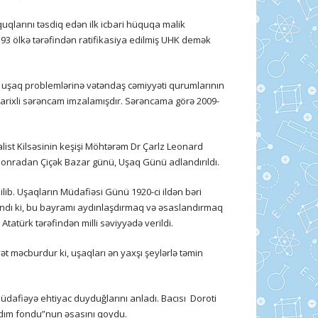
uqlarını təsdiq edən ilk icbari hüquqa malik
93 ölkə tərəfindən ratifikasiya edilmiş UHK demək
 uşaq problemlərinə vətəndaş cəmiyyəti qurumlarının
 tarixli sərəncam imzalamışdır. Sərəncama görə 2009-
list Kilsəsinin keşişi Möhtərəm Dr Çarlz Leonard
sonradan Çiçək Bazar günü, Uşaq Günü adlandırıldı.
ilib. Uşaqların Müdafiəsi Günü 1920-ci ildən bəri
lındı ki, bu bayramı aydınlaşdırmaq və əsaslandırmaq
atürk tərəfindən milli səviyyədə verildi.
t məcburdur ki, uşaqları ən yaxşı şeylərlə təmin
üdafiəyə ehtiyac duyduğlarını anladı. Bacısı Doroti
rdım fondu”nun əsasını qoydu.