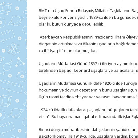
BMT-nin Uşaq Fondu Birləşmiş Millətlər Təşkilatının B
beynəlxalq konvensiyadır. 1989-cu ildən bu günədək B
olar ki, bütün dünyada qəbul edilib.
Azərbaycan Respublikasının Prezidenti İlham Əliyevi
diqqətinin artırılması və ölkənin uşaqlarla bağlı demo
cu il “Uşaq ili” elan olunmuşdur.
Uşaqların Müdafiəsi Günü 1857-ci ilin iyun ayının iki
tərəfindən başladı: Leonard uşaqlara və balacalara 
Uşaqların Müdafiəsi Günü ilk dəfə 1920-ci ildə Türkiyə 
hökumətin və dövrün qəzetlərinin bunu uşaqlar üçün b
üçün rəsmi təsdiqə ehtiyac var və rəsmi bəyannamə 192
1924-cü ildə ilk dəfə olaraq Uşaqların hüquqlarını təm
etsin”. Bu bəyənnaməni qəbul edilməsində ilk işlər Eql
Birinci dünya müharibəsinin dəhşətlərinin şahidi olan
Bakstonköməyi ilə 1919-cu ildə, uşaqlara yardım, kö