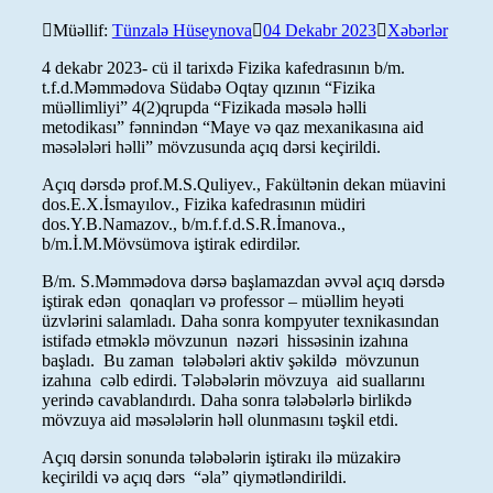
Müəllif:
Tünzalə Hüseynova
04 Dekabr 2023
Xəbərlər
4 dekabr 2023- cü il tarixdə Fizika kafedrasının b/m.
t.f.d.Məmmədova Südabə Oqtay qızının “Fizika
müəllimliyi” 4(2)qrupda “Fizikada məsələ həlli
metodikası” fənnindən “Maye və qaz mexanikasına aid
məsələləri həlli” mövzusunda açıq dərsi keçirildi.
Açıq dərsdə prof.M.S.Quliyev., Fakültənin dekan müavini
dos.E.X.İsmayılov., Fizika kafedrasının müdiri
dos.Y.B.Namazov., b/m.f.f.d.S.R.İmanova.,
b/m.İ.M.Mövsümova iştirak edirdilər.
B/m. S.Məmmədova dərsə başlamazdan əvvəl açıq dərsdə
iştirak edən qonaqları və professor – müəllim heyəti
üzvlərini salamladı. Daha sonra kompyuter texnikasından
istifadə etməklə mövzunun nəzəri hissəsinin izahına
başladı. Bu zaman tələbələri aktiv şəkildə mövzunun
izahına cəlb edirdi. Tələbələrin mövzuya aid suallarını
yerində cavablandırdı. Daha sonra tələbələrlə birlikdə
mövzuya aid məsələlərin həll olunmasını təşkil etdi.
Açıq dərsin sonunda tələbələrin iştirakı ilə müzakirə
keçirildi və açıq dərs “əla” qiymətləndirildi.