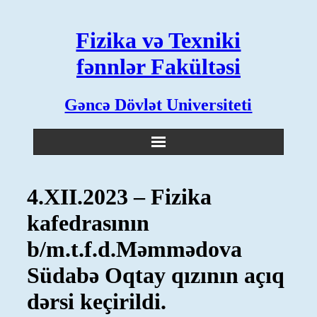
Skip
to
Fizika və Texniki
content
fənnlər Fakültəsi
Gəncə Dövlət Universiteti
4.XII.2023 – Fizika
kafedrasının
b/m.t.f.d.Məmmədova
Südabə Oqtay qızının açıq
dərsi keçirildi.