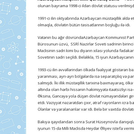
olunan bayrama 1998-ci ildən dövlət statusu verilmişdi
1991-ci ilin oktyabrında Azərbaycan müstəqillik əldə etd
olmaqla, dövlətin bütün təsisatlarının boşluğu ilə idi.
Vətənin bu ağır dövründəAzərbaycan Kommunist Partiya
Bürosunun üzvü, SSRİ Nazirlər Soveti sədrinin birinci
Məclisinin sədri kimi bu diyarın xilası yolunda fədak
Sovetinin sədri seçildi. Beləliklə, 15 iyun Azərbaycanın
1993-cü ilin əvvəllərindən ölkədə fəaliyyət göstərən b
yaranması, ayrı-ayrı bölgələrdə isə separatçılıq və pa
salmışdı. İki illik müstəqillik tarixinə baxmayaraq, ö
altında olan hərbi hissənin hakimiyyətə itaətsizliyi is
Əksinə, Gəncəyə yola düşən dövlət nümayəndələri girov 
etdi. Vəziyyət nəzarətdən çıxır, ətraf rayonların icra
Ölənlər və yaralananlar var idi. Belə bir vaxtda dövlə
Bakıya qayıdandan sonra Surət Hüseynovla danışıqlar a
iyunun 15-də Milli Məclisdə Heydər Əliyev istefa verm