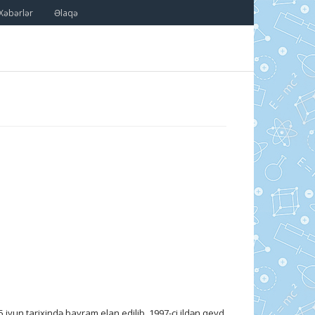
Xəbərlər
Əlaqə
iyun tarixində bayram elan edilib. 1997-ci ildən qeyd