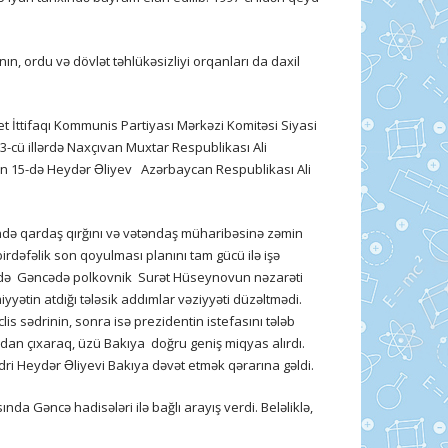
nın, ordu və dövlət təhlükəsizliyi orqanları da daxil
 İttifaqı Kommunis Partiyası Mərkəzi Komitəsi Siyasi
-cü illərdə Naxçıvan Muxtar Respublikası Ali
unun 15-də Heydər Əliyev Azərbaycan Respublikası Ali
ilində qardaş qırğını və vətəndaş müharibəsinə zəmin
irdəfəlik son qoyulması planını tam gücü ilə işə
un 4-də Gəncədə polkovnik Surət Hüseynovun nəzarəti
yyətin atdığı tələsik addımlar vəziyyəti düzəltmədi.
is sədrinin, sonra isə prezidentin istefasını tələb
ından çıxaraq, üzü Bakıya doğru geniş miqyas alırdı.
dri Heydər Əliyevi Bakıya dəvət etmək qərarına gəldi.
 Gəncə hadisələri ilə bağlı arayış verdi. Beləliklə,