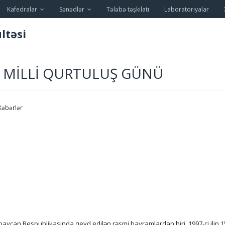
Kafedralar
Sənədlər
Tələbə təşkilatı
Laboratoriyalar
ltəsi
 MILLI QURTULUŞ GÜNÜ
Xəbərlər
ycan Respublikasında qeyd edilən rəsmi bayramlardan biri. 1997-ci ilin 15 