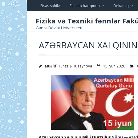
Skip
Əsas səhifə
Fakültə haqqında
Dekanlıq
to
content
Fizika və Texniki fənnlər Fakü
Gəncə Dövlət Universiteti
AZƏRBAYCAN XALQININ
Müəllif:
Tünzalə Hüseynova
15 İyun 2026
Azərbaycan Xalqının Milli Qurtuluş Günü
— Azərba