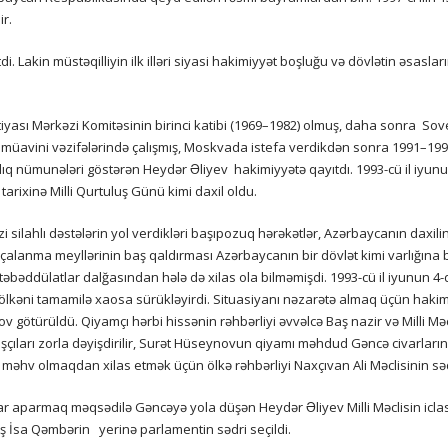
r.
i. Lakin müstəqilliyin ilk illəri siyasi hakimiyyət boşluğu və dövlətin əsasları
sı Mərkəzi Komitəsinin birinci katibi (1969–1982) olmuş, daha sonra Sovet
 müavini vəzifələrində çalışmış, Moskvada istefa verdikdən sonra 1991–1993
arlıq nümunələri göstərən Heydər Əliyev hakimiyyətə qayıtdı. 1993-cü il iy
 tarixinə Milli Qurtuluş Günü kimi daxil oldu.
əzi silahlı dəstələrin yol verdikləri başıpozuq hərəkətlər, Azərbaycanın dax
rçalanma meyllərinin baş qaldırması Azərbaycanın bir dövlət kimi varlığına b
lkə təbəddülatlar dalğasından hələ də xilas ola bilməmişdi. 1993-cü il iyun
ə ölkəni tamamilə xaosa sürükləyirdi. Situasiyanı nəzarətə almaq üçün hakimi
götürüldü. Qiyamçı hərbi hissənin rəhbərliyi əvvəlcə Baş nazir və Milli Məcl
 başçıları zorla dəyişdirilir, Surət Hüseynovun qiyamı məhdud Gəncə civarlar
ti məhv olmaqdan xilas etmək üçün ölkə rəhbərliyi Naxçıvan Ali Məclisinin sə
parmaq məqsədilə Gəncəyə yola düşən Heydər Əliyev Milli Məclisin iclasında
iş İsa Qəmbərin yerinə parlamentin sədri seçildi.