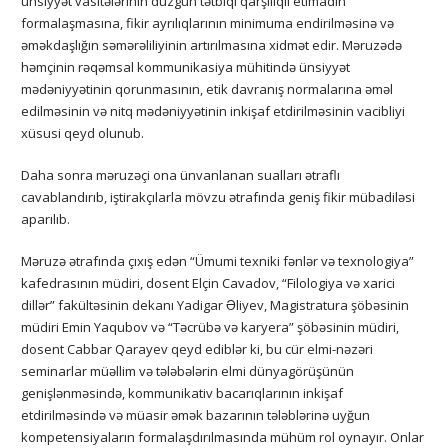
ünsiyyət vasitələrinin düzgün tətbiqi qarşılıqlı etimadın
formalaşmasına, fikir ayrılıqlarının minimuma endirilməsinə və
əməkdaşlığın səmərəliliyinin artırılmasına xidmət edir. Məruzədə
həmçinin rəqəmsal kommunikasiya mühitində ünsiyyət
mədəniyyətinin qorunmasının, etik davranış normalarına əməl
edilməsinin və nitq mədəniyyətinin inkişaf etdirilməsinin vacibliyi
xüsusi qeyd olunub.
Daha sonra məruzəçi ona ünvanlanan sualları ətraflı
cavablandırıb, iştirakçılarla mövzu ətrafında geniş fikir mübadiləsi
aparılıb.
Məruzə ətrafında çıxış edən “Ümumi texniki fənlər və texnologiya”
kafedrasının müdiri, dosent Elçin Cavadov, “Filologiya və xarici
dillər” fakültəsinin dekanı Yadigar Əliyev, Magistratura şöbəsinin
müdiri Emin Yaqubov və “Təcrübə və karyera” şöbəsinin müdiri,
dosent Cabbar Qarayev qeyd ediblər ki, bu cür elmi-nəzəri
seminarlar müəllim və tələbələrin elmi dünyagörüşünün
genişlənməsində, kommunikativ bacarıqlarının inkişaf
etdirilməsində və müasir əmək bazarının tələblərinə uyğun
kompetensiyaların formalaşdırılmasında mühüm rol oynayır. Onlar