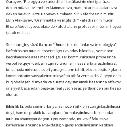
Qarayev, “Filologiya və xarici dillər” fakültəsinin elmi işlər üzrə
dekan müavini Mehriban Məmmədova, humanitar məsələlər üzrə
dekan müavini Arzu Babayeva, “Alman dili” kafedrasının müdiri
Elvin Atakişiyev, “Qrammatika və ingilis dili” kafedrasının müdiri
Elnarə Abdullayeva, eləcə də kafedraların professor-müəllim heyəti
iştirak ediblər.
Seminarı giriş sözü ilə açan “Ümumi texniki fənlər və texnologiya”
kafedrasının müdiri, dosent Elçin Cavadov bildirib ki, seminarın
keçirilməsində əsas məqsəd işgüzar kommunikasiya prosesində
verbal və qeyri-verbal nitqin rolunun elmi əsaslarla araşdırılması,
bu sahədə mövcud nəzəri yanaşmaların təhlili, eləcə də iştirakçıların
kommunikativ səriştələrinin inkişafına töhfə verməkdir. O qeyd edib
ki, qloballaşan dünyada və sürətlə dəyişən əmək bazarında effektiv
ünsiyyət bacarıqları peşəkar fəaliyyətin əsas şərtlərindən biri hesab
olunur.
Bildirilib ki, belə seminarlar yalnız nəzəri biliklərin zənginləşdirilməsi
deyil, həm də praktik bacarıqların formalaşdırılması baxımından
mühüm əhəmiyyət daşıyır. Eyni zamanda, müxtəlif fakültə və
kafedralar arasında əməkdaşlığın genişləndirilməsinin vacibliyi