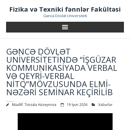
Skip
Fizika və Texniki fənnlər Fakültəsi
to
content
Gəncə Dövlət Universiteti
GƏNCƏ DÖVLƏT
UNİVERSİTETİNDƏ “İŞGÜZAR
KOMMUNİKASİYADA VERBAL
VƏ QEYRİ-VERBAL
NİTQ”MÖVZUSUNDA ELMİ-
NƏZƏRİ SEMİNAR KEÇİRİLİB
Müəllif:
Tünzalə Hüseynova
19 İyun 2026
Xəbərlər