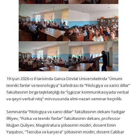
19 iyun 2026-cı il tarixində Gəncə Dövlət Universitetində “Ümumi
texniki fənlər və texnologiya” kafedrası ilə “Filologiya və xarici dillər”
fakültəsinin birgə təşkilatçılığı ilə “İşgüzar kommunikasiyada verbal
və qeyri-verbal nitq” mövzusunda elmi-nəzəri seminar keçirilib.
Seminarda “Filologiya və xarici dillər” fakültəsinin dekanı Yadigar
Əliyev, “Fizika və texniki fənlər” fakültəsinin dekanı, professor
Muğan Quliyev, Magistratura şöbəsinin müdiri, dosent Emin
Yaqubov, “Təcrübə və karyera” şöbəsinin müdiri, dosent Cabbar