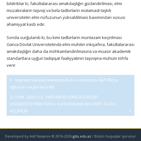
bildiriblər ki, fakültələrarası əməkdaşlığın gücləndirilməsi, elmi
müzakirələrin təşviqi və belə tədbirlərin mütəmadi təşkili
universitetin elmi nüfuzunun yüksəldilməsi baxımından xüsusi
əhəmiyyət kəsb edir.
Sonda vurğulanıb ki, bu kimi tədbirlərin müntəzəm keçirilməsi
Gəncə Dövlət Universitetində elmi mühitin inkişafına, fakültələrarası
əməkdaşlığın daha da möhkəmləndirilməsinə və müasir akademik
standartlara uyğun tədqiqat fəaliyyətinin təşviqinə mühüm töhfə
verir.
Məhsəti Gəncəvi Mərkəzində dos.Hüseynov Akif Əlirza
oğlunun sərgisi keçirildi
22 İYUN 2026-CI İL TARİXİNDƏ GƏNCƏ DÖVLƏT
UNİVERSİTETİNİN FİZİKA KAFEDRASININ NÖVBƏTİ İCLASI
KEÇİRİLİB.
Developed by Asif Hasanov © 2016-
2026
gdu.edu.az
/ Bütün hüquqlar qorunur