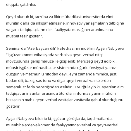
diqqətə çatdırılıb.
Qeyd olunub ki, təcrübə və fikir mübadiləsi universitetdə elmi
mühitin daha da inkişaf etməsinə, innovativ yanaşmaların tətbiqinə
və gənc tədqiqatçıların elmi fəaliyyətə marağının artırılmasına
müsbət təsir göstərir.
Seminarda “Azərbaycan dili” kafedrasının müəllimi Ayşən Nəbiyeva
“İşgüzar kommunikasiyada verbal və qeyri-verbal nitq”
mövzusunda geniş məruzə ilə çıxış edib. Məruzəçi qeyd edib ki,
müasir işgüzar münasibətlər sistemində uğurlu ünsiyyət yalnız
düzgün və məzmunlu nitqdən deyil, eyni zamanda mimika, jest,
bədən dili, baxış, səs tonu və digər qeyri-verbal vasitələrdən
səmərəli istifadə bacarığından asılıdır. O vurğulayıb ki, aparılan elmi
tədqiqatlar insanlar arasında ötürülən informasiyanın mühüm
hissəsinin məhz qeyri-verbal vasitələr vasitəsilə qəbul olunduğunu
göstərir.
Ayşən Nəbiyeva bildirib ki, işgüzar görüşlərdə, təqdimatlarda,
müsahibələrdə və komanda fəaliyyətində verbal və qeyri-verbal