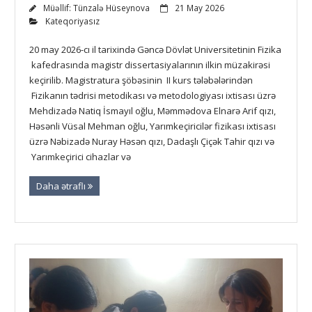
Müəllif:
Tünzalə Hüseynova
21 May 2026
Kateqoriyasız
20 may 2026-cı il tarixində Gəncə Dövlət Universitetinin Fizika
kafedrasında magistr dissertasiyalarının ilkin müzakirəsi
keçirilib. Magistratura şöbəsinin II kurs tələbələrindən
Fizikanın tədrisi metodikası və metodologiyası ixtisası üzrə
Mehdizadə Natiq İsmayıl oğlu, Məmmədova Elnarə Arif qızı,
Həsənli Vüsal Mehman oğlu, Yarımkeçiricilər fizikası ixtisası
üzrə Nəbizadə Nuray Həsən qızı, Dadaşlı Çiçək Tahir qızı və
Yarımkeçirici cihazlar və
Daha ətraflı