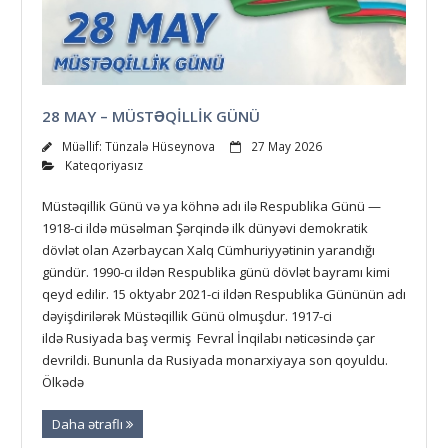
28 MAY – MÜSTƏQILLIK GÜNÜ
Müəllif:
Tünzalə Hüseynova
27 May 2026
Kateqoriyasız
Müstəqillik Günü və ya köhnə adı ilə Respublika Günü —
1918-ci ildə müsəlman Şərqində ilk dünyəvi demokratik
dövlət olan Azərbaycan Xalq Cümhuriyyətinin yarandığı
gündür. 1990-cı ildən Respublika günü dövlət bayramı kimi
qeyd edilir. 15 oktyabr 2021-ci ildən Respublika Gününün adı
dəyişdirilərək Müstəqillik Günü olmuşdur. 1917-ci
ildə Rusiyada baş vermiş Fevral İnqilabı nəticəsində çar
devrildi. Bununla da Rusiyada monarxiyaya son qoyuldu.
Ölkədə
Daha ətraflı