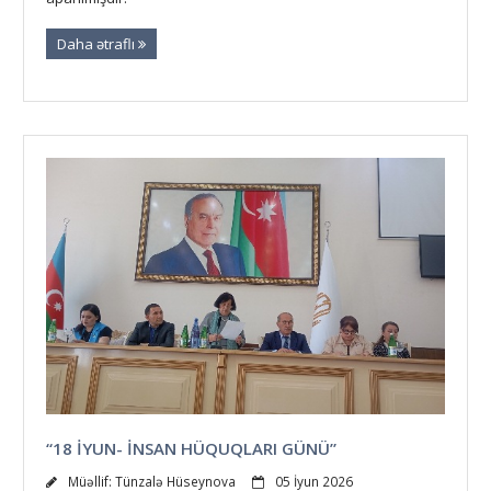
Daha ətraflı
“18 İYUN- İNSAN HÜQUQLARI GÜNÜ”
Müəllif:
Tünzalə Hüseynova
05 İyun 2026