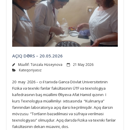
AÇIQ DƏRS – 20.05.2026
Müəllif:
Tünzalə Hüseynova
21 May 2026
Kateqoriyasız
20 may 2026 – cı il tarixdə Gəncə Dövlət Universitetinin
Fizika və texniki fənlər fakültəsinin ÜTF və texnologiya
kafedrasının baş müəllimi Əliyeva Afət Həmid qızının I
kurs Texnologiya müəllimliyi ixtisasında “Kulinariya”
fənnindən laboratoriya açıq dərsi keçirilmişdir. Açıq dərsin
mövzusu “Tortların bəzədilməsi və süfrəyə verilməsi
texnologiyası” olmuşdur. Açıq dərsdə Fizika və texniki fənlər
fakültəsinin dekan müavini, dos.