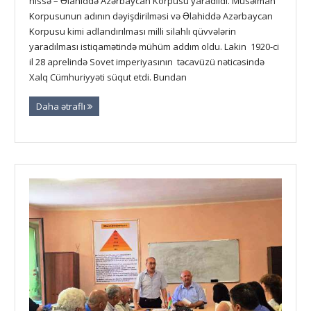
hissə – Əlahiddə Azərbaycan Korpusu yaradıldı. Müsəlman
Korpusunun adının dəyişdirilməsi və Əlahiddə Azərbaycan
Korpusu kimi adlandırılması milli silahlı qüvvələrin
yaradılması istiqamətində mühüm addım oldu. Lakin 1920-ci
il 28 aprelində Sovet imperiyasının təcavüzü nəticəsində
Xalq Cümhuriyyəti süqut etdi. Bundan
Daha ətraflı