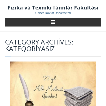
Skip
Fizika və Texniki fənnlər Fakültəsi
to
content
Gəncə Dövlət Universiteti
CATEGORY ARCHIVES:
KATEQORIYASIZ