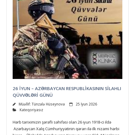
26 IYUN – AZƏRBAYCAN RESPUBLIKASININ SILAHLI
QÜVVƏLƏRI GÜNÜ
Müəllif:
Tünzalə Hüseynova
25 İyun 2026
Kateqoriyasız
Hərb tariximizin şərəfli səhifəsi olan 26 iyun 1918-ci ildə
Azərbaycan Xalq Cümhuriyyətinin qərarı ilə ilk nizami hərbi