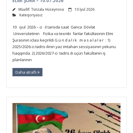
ELMİ ŞURA – 10.07.2026
Müəllif:
Tünzalə Hüseynova
10 İyul 2026
Kateqoriyasız
10 iyul 2026 – cı il tarixdə saat Gəncə Dövlət
Universitetinin Fizika və texniki fənlər fakültəsinin Elmi
Şurasının iclası keçirildi G ü n d ə l i k m ə s ə l ə l ə r : 1)
2025/2026-cı tədris ilinin yaz imtahan sessiyasının yekunu
haqqında. 2) 2026/2027-ci tədris ili üçün fakültənin iş
planlarının
Daha ətraflı