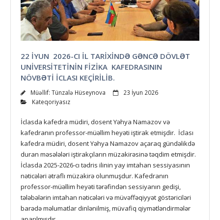
22 İYUN 2026-CI İL TARİXİNDƏ GƏNCƏ DÖVLƏT
UNİVERSİTETİNİN FİZİKA KAFEDRASININ
NÖVBƏTİ İCLASI KEÇİRİLİB.
Müəllif:
Tünzalə Hüseynova
23 İyun 2026
Kateqoriyasız
İclasda kafedra müdiri, dosent Yəhya Namazov və
kafedranın professor-müəllim heyəti iştirak etmişdir. İclası
kafedra müdiri, dosent Yəhya Namazov açaraq gündəlikdə
duran məsələləri iştirakçıların müzakirəsinə təqdim etmişdir.
İclasda 2025-2026-cı tədris ilinin yay imtahan sessiyasının
nəticələri ətraflı müzakirə olunmuşdur. Kafedranın
professor-müəllim heyəti tərəfindən sessiyanın gedişi,
tələbələrin imtahan nəticələri və müvəffəqiyyət göstəriciləri
barədə məlumatlar dinlənilmiş, müvafiq qiymətləndirmələr
aparılmışdır.