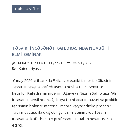
Daha ətraflı
TƏSVIRI INCƏSƏNƏT KAFEDRASINDA NÖVBƏTI
ELMI SEMINAR
Müəllif:
Tünzalə Hüseynova
06 May 2026
Kateqoriyasız
6 may 2026-cı il tarixdə Fizika və texniki fənlər fakültəsinin
Təsviri incəsənət kafedrasında növbəti Elmi Seminar
keçirildi. Kafedranın müəllimi Ağayeva Nəzrin Sahib qızı “Ali
incəsənət təhsilində yağlı boya texnikasının nəzəri və praktik
tədrisinin balansı: material, metod və yaradıcılıq prosesi”
adlı mövzusu ilə çıxış etmişdir. Elmi seminarda Təsviri
incəsənət kafedrasının professor – müəllim heyəti iştirak
edirdi.