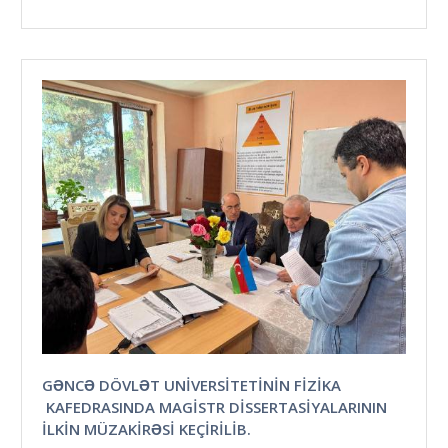
GƏNCƏ DÖVLƏT UNIVERSITETININ FIZIKA
KAFEDRASINDA MAGISTR DISSERTASIYALARININ
ILKIN MÜZAKIRƏSI KEÇIRILIB.