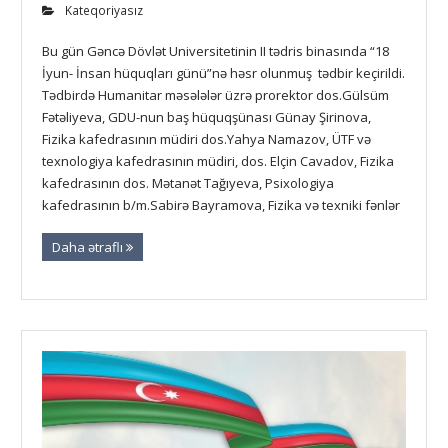
Kateqoriyasız
Bu gün Gəncə Dövlət Universitetinin II tədris binasında “18
İyun- İnsan hüquqları günü”nə həsr olunmuş tədbir keçirildi.
Tədbirdə Humanitar məsələlər üzrə prorektor dos.Gülsüm
Fətəliyeva, GDU-nun baş hüquqşünası Günay Şirinova,
Fizika kafedrasının müdiri dos.Yahya Namazov, ÜTF və
texnologiya kafedrasının müdiri, dos. Elçin Cavadov, Fizika
kafedrasının dos. Mətanət Tağıyeva, Psixologiya
kafedrasının b/m.Sabirə Bayramova, Fizika və texniki fənlər
Daha ətraflı