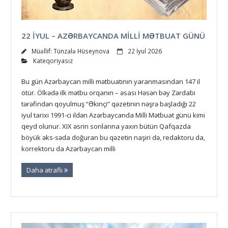
22 IYUL – AZƏRBAYCANDA MILLI MƏTBUAT GÜNÜ
Müəllif:
Tünzalə Hüseynova
22 İyul 2026
Kateqoriyasız
Bu gün Azərbaycan milli mətbuatının yaranmasından 147 il
ötür. Ölkədə ilk mətbu orqanın – əsası Həsən bəy Zərdabi
tərəfindən qoyulmuş “Əkinçi” qəzetinin nəşrə başladığı 22
iyul tarixi 1991-ci ildən Azərbaycanda Milli Mətbuat günü kimi
qeyd olunur. XIX əsrin sonlarına yaxın bütün Qafqazda
böyük əks-səda doğuran bu qəzetin naşiri də, redaktoru da,
korrektoru da Azərbaycan milli
Daha ətraflı