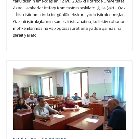
fakültəsinin əməkdaşları 12 iyul 2026- cı il tarixdə Universitet
Azad Həmkarlar İttifaqı Komitəsinin təşkilatçılığı ilə Şəki – Qax
– İlisu istiqamətində bir günlük ekskursiyada iştirak etmişlər.
Gəzinti iştirakçılarının səmərəli istirahətinə, kollektiv ruhunun
möhkəmlənməsinə və xoş təəssüratlarla yadda qalmasına
şərait yaratdı.