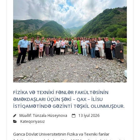
FIZIKA VƏ TEXNIKI FƏNLƏR FAKÜLTƏSININ
ƏMƏKDAŞLARI ÜÇÜN ŞƏKI – QAX – İLISU
ISTIQAMƏTINDƏ GƏZINTI TƏŞKIL OLUNMUŞDUR.
Müəllif:
Tünzalə Hüseynova
13 İyul 2026
Kateqoriyasız
Gəncə Dövlət Universitetinin Fizika və Texniki fənlər